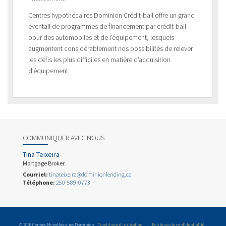
Centres hypothécaires Dominion Crédit-bail offre un grand
éventail de programmes de financement par crédit-bail
pour des automobiles et de l’équipement, lesquels
augmentent considérablement nos possibilités de relever
les défis les plus difficiles en matière d’acquisition
d’équipement.
COMMUNIQUER AVEC NOUS
Tina Teixeira
Mortgage Broker
Courriel:
tinateixeira@dominionlending.ca
Téléphone:
250-589-0773
© 2026 Centres Hypothécaires Dominion
Conditions d’utilisation
|
Politique de confidentialité